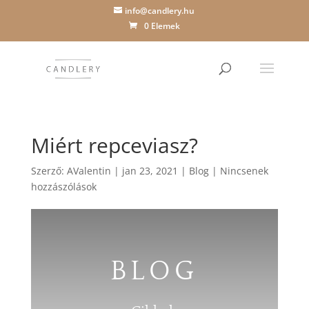
info@candlery.hu
0 Elemek
Miért repceviasz?
Szerző:
AValentin
|
jan 23, 2021
|
Blog
|
Nincsenek
hozzászólások
BLOG