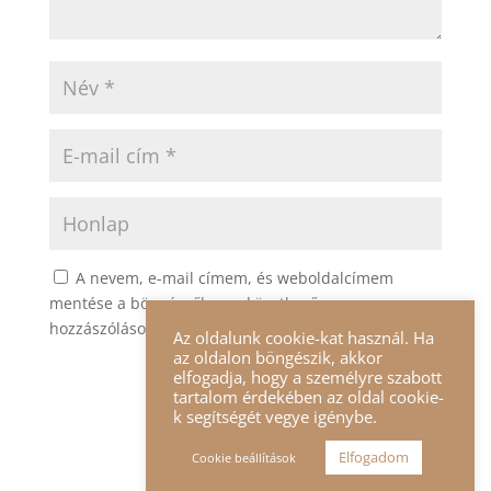
A nevem, e-mail címem, és weboldalcímem
mentése a böngészőben a következő
hozzászólásomhoz.
Az oldalunk cookie-kat használ. Ha
az oldalon böngészik, akkor
elfogadja, hogy a személyre szabott
tartalom érdekében az oldal cookie-
k segítségét vegye igénybe.
Elfogadom
Cookie beállítások